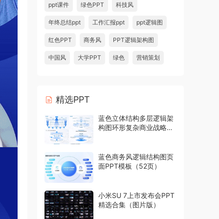
ppt课件
绿色PPT
科技风
年终总结ppt
工作汇报ppt
ppt逻辑图
红色PPT
商务风
PPT逻辑架构图
中国风
大学PPT
绿色
营销策划
精选PPT
蓝色立体结构多层逻辑架
构图环形复杂商业战略模
型PPT模板
蓝色商务风逻辑结构图页
面PPT模板（52页）
小米SU 7上市发布会PPT
精选合集（图片版）