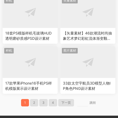
样机
矢量素材
18套PS模版样机毛玻璃HUD
【矢量素材】46款潮流时尚抽
透明磨砂质感PSD设计素材
象艺术梦幻彩虹流体渐变颗粒
纹理图形新媒体设计AI矢量素
材 Dreamy Gradients & Shap
样机
图片素材
es
17款苹果iPhone16手机PS样
33款太空宇航员3D模型人物I
机模版展示设计素材
P角色PNG设计素材
1
2
3
4
下一页
跳转