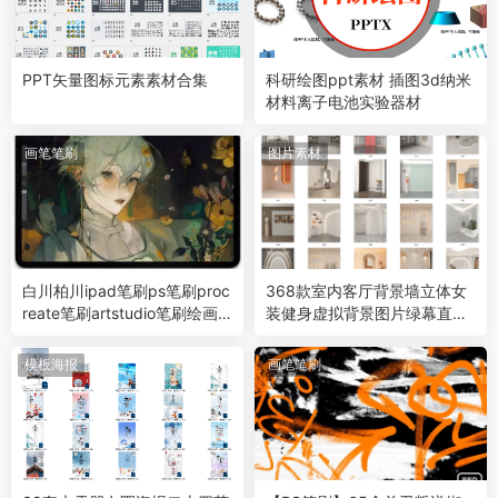
PPT矢量图标元素素材合集
科研绘图ppt素材 插图3d纳米
材料离子电池实验器材
画笔笔刷
图片素材
白川柏川ipad笔刷ps笔刷proc
368款室内客厅背景墙立体女
reate笔刷artstudio笔刷绘画
装健身虚拟背景图片绿幕直播
板绘插画
间素材
模板海报
画笔笔刷