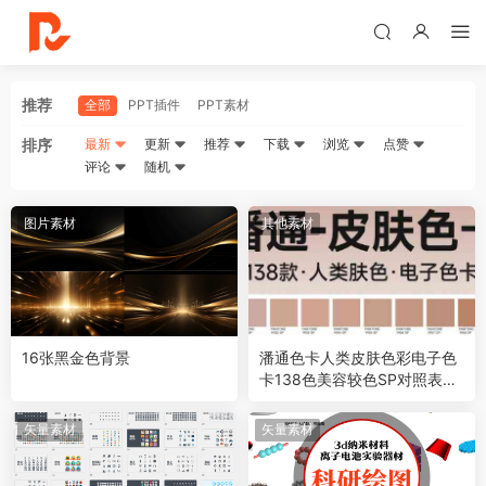
推荐
全部
PPT插件
PPT素材
排序
最新
更新
推荐
下载
浏览
点赞
评论
随机
图片素材
其他素材
16张黑金色背景
潘通色卡人类皮肤色彩电子色
卡138色美容较色SP对照表设
计素材PDF
矢量素材
矢量素材