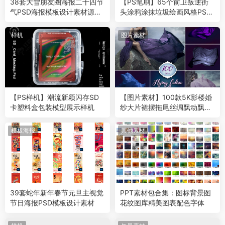
38套大雪朋友圈海报二十四节
【PS笔刷】65个前卫叛逆街
气PSD海报模板设计素材源文
头涂鸦涂抹垃圾绘画风格PS笔
件
刷
样机
图片素材
【PS样机】潮流新颖闪存SD
【图片素材】100款5K影楼婚
卡塑料盒包装模型展示样机
纱大片裙摆拖尾丝绸飘动飘纱
合成PNG素材
模板海报
其他素材
39套蛇年新年春节元旦主视觉
PPT素材包合集：图标背景图
节日海报PSD模板设计素材
花纹图库精美图表配色字体