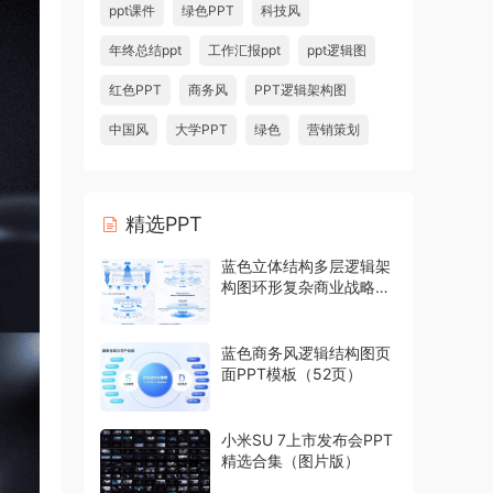
ppt课件
绿色PPT
科技风
年终总结ppt
工作汇报ppt
ppt逻辑图
红色PPT
商务风
PPT逻辑架构图
中国风
大学PPT
绿色
营销策划
精选PPT
蓝色立体结构多层逻辑架
构图环形复杂商业战略模
型PPT模板
蓝色商务风逻辑结构图页
面PPT模板（52页）
小米SU 7上市发布会PPT
精选合集（图片版）