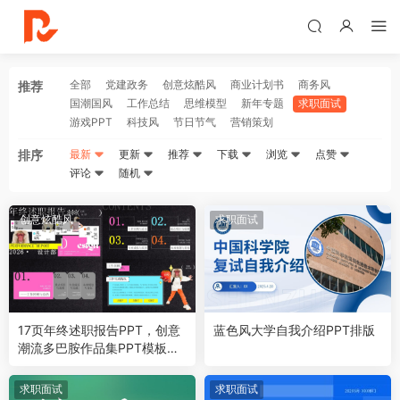
全部
党建政务
创意炫酷风
商业计划书
商务风
推荐
国潮国风
工作总结
思维模型
新年专题
求职面试
游戏PPT
科技风
节日节气
营销策划
排序
最新
更新
推荐
下载
浏览
点赞
评论
随机
创意炫酷风
求职面试
17页年终述职报告PPT，创意
蓝色风大学自我介绍PPT排版
潮流多巴胺作品集PPT模板作
品排版
求职面试
求职面试