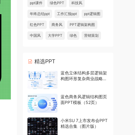
ppt课件
绿色PPT
科技风
年终总结ppt
工作汇报ppt
ppt逻辑图
红色PPT
商务风
PPT逻辑架构图
中国风
大学PPT
绿色
营销策划
精选PPT
蓝色立体结构多层逻辑架
构图环形复杂商业战略模
型PPT模板
蓝色商务风逻辑结构图页
面PPT模板（52页）
小米SU 7上市发布会PPT
精选合集（图片版）