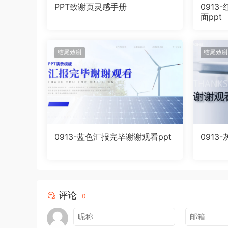
PPT致谢页灵感手册
091
面ppt
结尾致谢
结尾致谢
0913-蓝色汇报完毕谢谢观看ppt
0913
评论
0