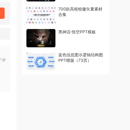
700款高校校徽矢量素材
合集
黑神话·悟空PPT模板
蓝色信息图示逻辑结构图
于参
PPT模版（73页）