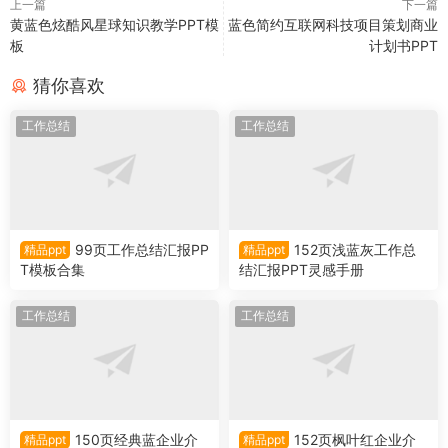
上一篇
下一篇
黄蓝色炫酷风星球知识教学PPT模
蓝色简约互联网科技项目策划商业
板
计划书PPT
猜你喜欢
工作总结
工作总结
99页工作总结汇报PP
152页浅蓝灰工作总
精品ppt
精品ppt
T模板合集
结汇报PPT灵感手册
工作总结
工作总结
150页经典蓝企业介
152页枫叶红企业介
精品ppt
精品ppt