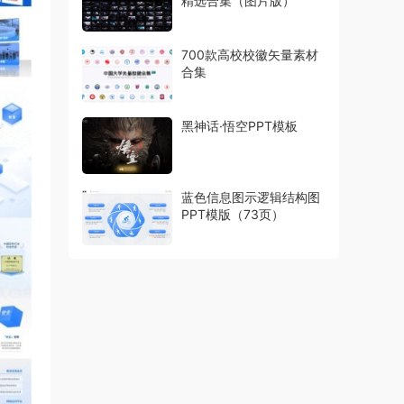
精选合集（图片版）
700款高校校徽矢量素材
合集
黑神话·悟空PPT模板
蓝色信息图示逻辑结构图
PPT模版（73页）