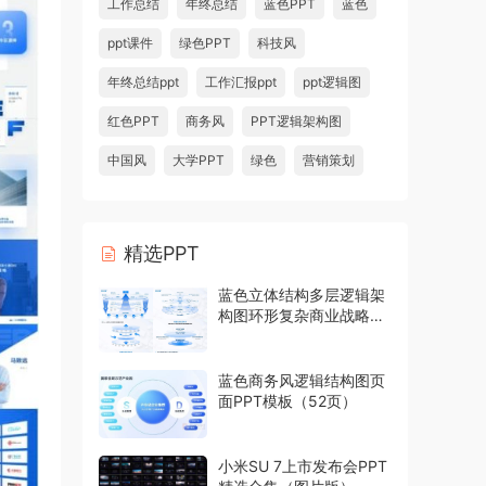
工作总结
年终总结
蓝色PPT
蓝色
ppt课件
绿色PPT
科技风
年终总结ppt
工作汇报ppt
ppt逻辑图
红色PPT
商务风
PPT逻辑架构图
中国风
大学PPT
绿色
营销策划
精选PPT
蓝色立体结构多层逻辑架
构图环形复杂商业战略模
型PPT模板
蓝色商务风逻辑结构图页
面PPT模板（52页）
小米SU 7上市发布会PPT