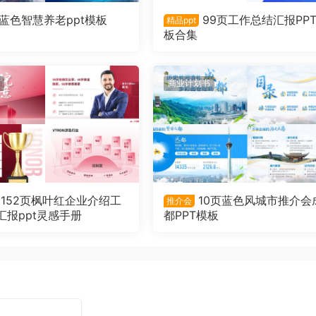
深蓝色智慧养老ppt模板
99页工作总结汇报PP
精品ppt
板合集
商业计划书
152页枫叶红企业介绍工
10页蓝色风城市推介会
推介会
汇报ppt灵感手册
都PPT模板