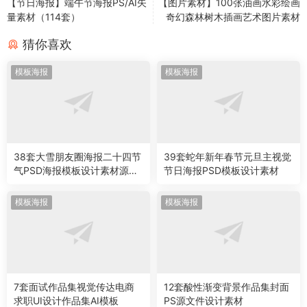
【节日海报】端午节海报PS/AI矢
【图片素材】100张油画水彩绘画
量素材（114套）
奇幻森林树木插画艺术图片素材
猜你喜欢
模板海报
模板海报
38套大雪朋友圈海报二十四节
39套蛇年新年春节元旦主视觉
气PSD海报模板设计素材源文
节日海报PSD模板设计素材
件
模板海报
模板海报
7套面试作品集视觉传达电商
12套酸性渐变背景作品集封面
求职UI设计作品集AI模板
PS源文件设计素材