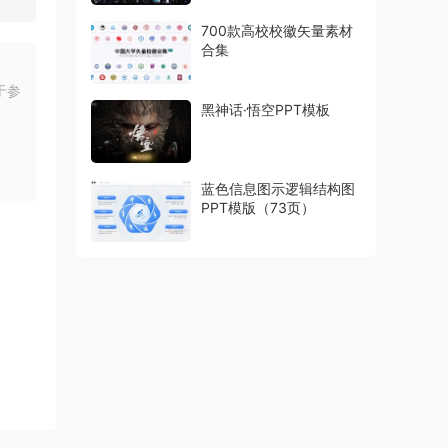
700款高校校徽矢量素材
合集
于参
黑神话·悟空PPT模板
蓝色信息图示逻辑结构图
PPT模版（73页）