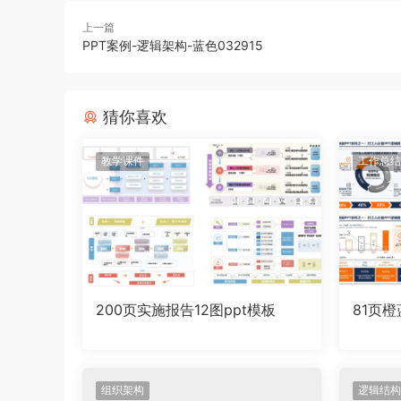
上一篇
PPT案例-逻辑架构-蓝色032915
猜你喜欢
教学课件
工作总结
200页实施报告12图ppt模板
81页
组织架构
逻辑结构