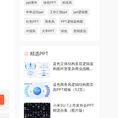
ppt课件
绿色PPT
科技风
年终总结ppt
工作汇报ppt
ppt逻辑图
红色PPT
商务风
PPT逻辑架构图
中国风
大学PPT
绿色
营销策划
精选PPT
蓝色立体结构多层逻辑架
构图环形复杂商业战略模
型PPT模板
蓝色商务风逻辑结构图页
面PPT模板（52页）
小米SU 7上市发布会PPT
精选合集（图片版）