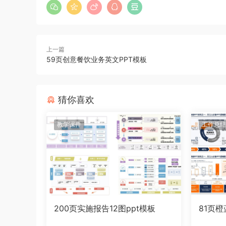
上一篇
59页创意餐饮业务英文PPT模板
猜你喜欢
教学课件
工作总结
200页实施报告12图ppt模板
81页