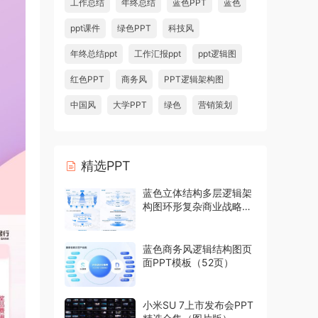
工作总结
年终总结
蓝色PPT
蓝色
ppt课件
绿色PPT
科技风
年终总结ppt
工作汇报ppt
ppt逻辑图
红色PPT
商务风
PPT逻辑架构图
中国风
大学PPT
绿色
营销策划
精选PPT
蓝色立体结构多层逻辑架
构图环形复杂商业战略模
型PPT模板
蓝色商务风逻辑结构图页
面PPT模板（52页）
小米SU 7上市发布会PPT