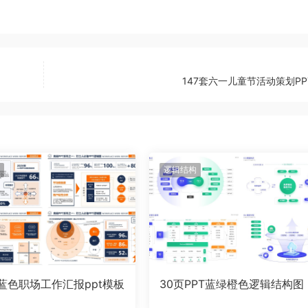
147套六一儿童节活动策划PP
逻辑结构
橙蓝色职场工作汇报ppt模板
30页PPT蓝绿橙色逻辑结构图