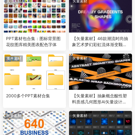
其他素材
矢量素材
PPT素材包合集：图标背景图
【矢量素材】46款潮流时尚抽
花纹图库精美图表配色字体
象艺术梦幻彩虹流体渐变颗粒
纹理图形新媒体设计AI矢量素
材 Dreamy Gradients & Shap
图片素材
矢量素材
es
2000多个PPT素材合集
【矢量素材】抽象概念酸性塑
料质感几何图形AI矢量设计素
材（200款）
矢量素材
矢量素材