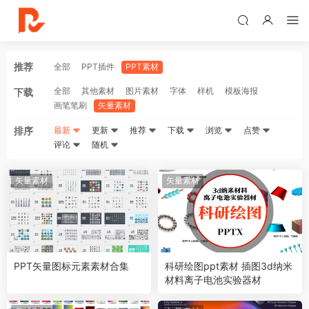
推荐
全部
PPT插件
PPT素材
全部
其他素材
图片素材
字体
样机
模板海报
下载
画笔笔刷
矢量素材
排序
最新
更新
推荐
下载
浏览
点赞
评论
随机
矢量素材
矢量素材
PPT矢量图标元素素材合集
科研绘图ppt素材 插图3d纳米
材料离子电池实验器材