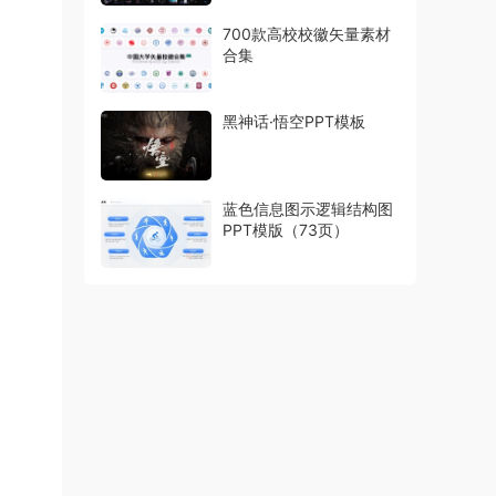
700款高校校徽矢量素材
合集
黑神话·悟空PPT模板
蓝色信息图示逻辑结构图
PPT模版（73页）