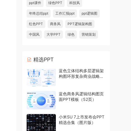
ppt课件
绿色PPT
科技风
年终总结ppt
工作汇报ppt
ppt逻辑图
红色PPT
商务风
PPT逻辑架构图
中国风
大学PPT
绿色
营销策划
精选PPT
蓝色立体结构多层逻辑架
构图环形复杂商业战略模
型PPT模板
蓝色商务风逻辑结构图页
面PPT模板（52页）
小米SU 7上市发布会PPT
精选合集（图片版）