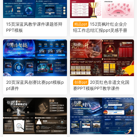
15页深蓝风教学课件课题答辩
152页枫叶红企业介
精品ppt
PPT模板
绍工作总结汇报ppt灵感手册
创赛
创赛
20页深蓝风创赛比赛ppt模板p
20页红色非遗文化国
创赛ppt
pt课件
赛PPT模板PPT教学课件
创赛
创赛