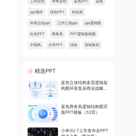
工作总结
年终总结
蓝色PPT
蓝色
ppt课件
绿色PPT
科技风
年终总结ppt
工作汇报ppt
ppt逻辑图
红色PPT
商务风
PPT逻辑架构图
中国风
大学PPT
绿色
营销策划
精选PPT
蓝色立体结构多层逻辑架
构图环形复杂商业战略模
型PPT模板
蓝色商务风逻辑结构图页
面PPT模板（52页）
小米SU 7上市发布会PPT