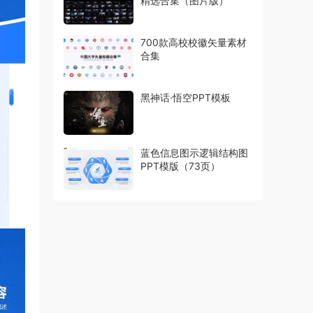
精选合集（图片版）
700款高校校徽矢量素材
合集
黑神话·悟空PPT模板
蓝色信息图示逻辑结构图
PPT模版（73页）