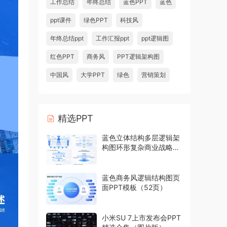
工作总结
年终总结
蓝色PPT
蓝色
ppt课件
绿色PPT
科技风
年终总结ppt
工作汇报ppt
ppt逻辑图
红色PPT
商务风
PPT逻辑架构图
中国风
大学PPT
绿色
营销策划
精选PPT
蓝色立体结构多层逻辑架
构图环形复杂商业战略模
型PPT模板
蓝色商务风逻辑结构图页
面PPT模板（52页）
小米SU 7上市发布会PPT