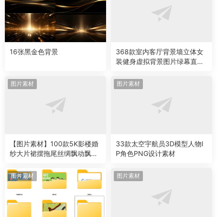
16张黑金色背景
368款室内客厅背景墙立体女
装健身虚拟背景图片绿幕直播
间素材
图片素材
图片素材
【图片素材】100款5K影楼婚
33款太空宇航员3D模型人物I
纱大片裙摆拖尾丝绸飘动飘纱
P角色PNG设计素材
合成PNG素材
图片素材
图片素材