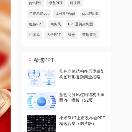
ppt课件
绿色PPT
科技风
年终总结ppt
工作汇报ppt
ppt逻辑图
红色PPT
商务风
PPT逻辑架构图
中国风
大学PPT
绿色
营销策划
精选PPT
蓝色立体结构多层逻辑架
构图环形复杂商业战略模
型PPT模板
蓝色商务风逻辑结构图页
面PPT模板（52页）
小米SU 7上市发布会PPT
精选合集（图片版）