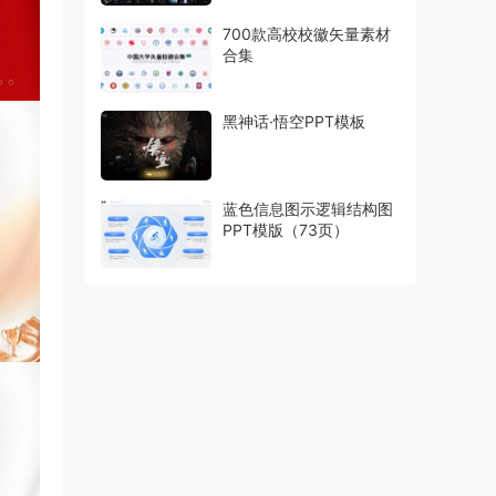
700款高校校徽矢量素材
合集
黑神话·悟空PPT模板
蓝色信息图示逻辑结构图
PPT模版（73页）