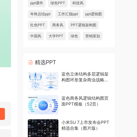
ppt课件
绿色PPT
科技风
年终总结ppt
工作汇报ppt
ppt逻辑图
红色PPT
商务风
PPT逻辑架构图
中国风
大学PPT
绿色
营销策划
精选PPT
蓝色立体结构多层逻辑架
构图环形复杂商业战略模
型PPT模板
蓝色商务风逻辑结构图页
面PPT模板（52页）
小米SU 7上市发布会PPT
精选合集（图片版）