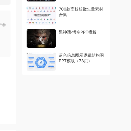
700款高校校徽矢量素材
合集
于参
黑神话·悟空PPT模板
蓝色信息图示逻辑结构图
PPT模版（73页）