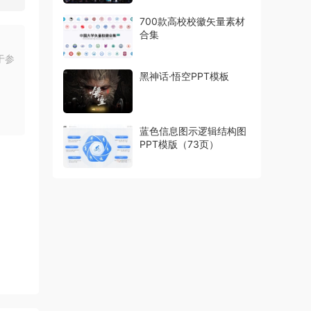
700款高校校徽矢量素材
合集
于参
黑神话·悟空PPT模板
蓝色信息图示逻辑结构图
PPT模版（73页）