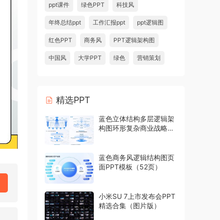
ppt课件
绿色PPT
科技风
年终总结ppt
工作汇报ppt
ppt逻辑图
红色PPT
商务风
PPT逻辑架构图
中国风
大学PPT
绿色
营销策划
精选PPT
蓝色立体结构多层逻辑架
构图环形复杂商业战略模
型PPT模板
蓝色商务风逻辑结构图页
面PPT模板（52页）
小米SU 7上市发布会PPT
精选合集（图片版）