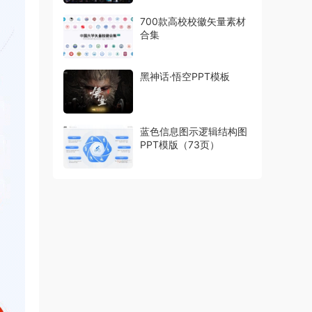
700款高校校徽矢量素材
合集
黑神话·悟空PPT模板
蓝色信息图示逻辑结构图
PPT模版（73页）