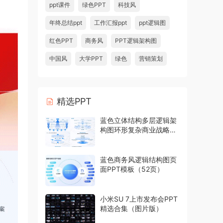
ppt课件
绿色PPT
科技风
年终总结ppt
工作汇报ppt
ppt逻辑图
红色PPT
商务风
PPT逻辑架构图
中国风
大学PPT
绿色
营销策划
精选PPT
蓝色立体结构多层逻辑架
构图环形复杂商业战略模
型PPT模板
蓝色商务风逻辑结构图页
面PPT模板（52页）
小米SU 7上市发布会PPT
精选合集（图片版）