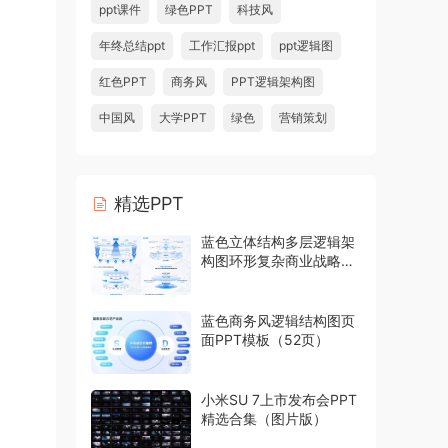
ppt课件
绿色PPT
科技风
年终总结ppt
工作汇报ppt
ppt逻辑图
红色PPT
商务风
PPT逻辑架构图
中国风
大学PPT
绿色
营销策划
精选PPT
蓝色立体结构多层逻辑架
构图环形复杂商业战略模
型PPT模板
蓝色商务风逻辑结构图页
面PPT模板（52页）
小米SU 7上市发布会PPT
精选合集（图片版）