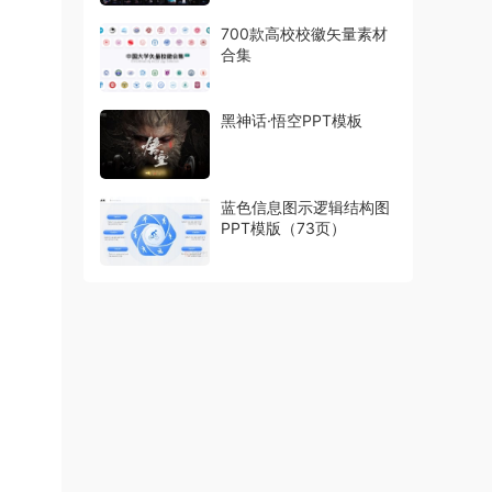
700款高校校徽矢量素材
合集
黑神话·悟空PPT模板
蓝色信息图示逻辑结构图
PPT模版（73页）