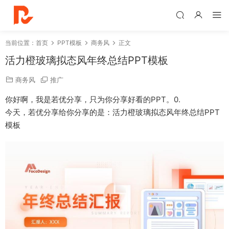
当前位置：
首页
PPT模板
商务风
正文
活力橙玻璃拟态风年终总结PPT模板
商务风
推广
你好啊，我是若优分享，只为你分享好看的PPT。0.
今天，若优分享给你分享的是：活力橙玻璃拟态风年终总结PPT
模板