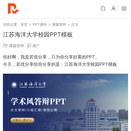
当前位置：
首页
PPT课件
课题答辩
正文
江苏海洋大学校园PPT模板
课题答辩
推广
你好啊，我是若优分享，只为你分享好看的PPT。
今天，若优分享给你分享的是：江苏海洋大学校园PPT模板