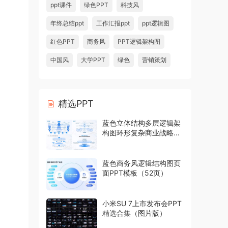
ppt课件
绿色PPT
科技风
年终总结ppt
工作汇报ppt
ppt逻辑图
红色PPT
商务风
PPT逻辑架构图
中国风
大学PPT
绿色
营销策划
精选PPT
蓝色立体结构多层逻辑架
构图环形复杂商业战略模
型PPT模板
蓝色商务风逻辑结构图页
面PPT模板（52页）
小米SU 7上市发布会PPT
精选合集（图片版）