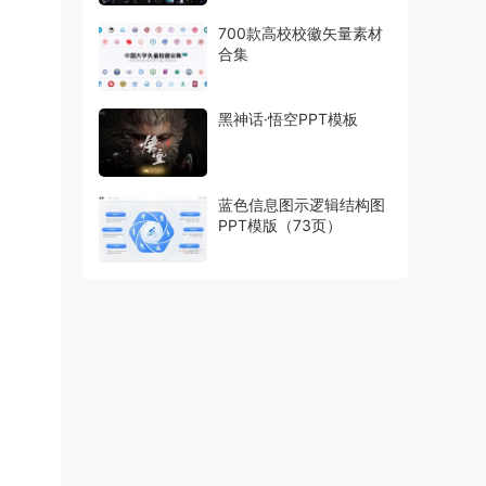
700款高校校徽矢量素材
合集
黑神话·悟空PPT模板
蓝色信息图示逻辑结构图
PPT模版（73页）