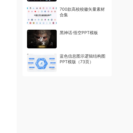
700款高校校徽矢量素材
合集
黑神话·悟空PPT模板
蓝色信息图示逻辑结构图
PPT模版（73页）