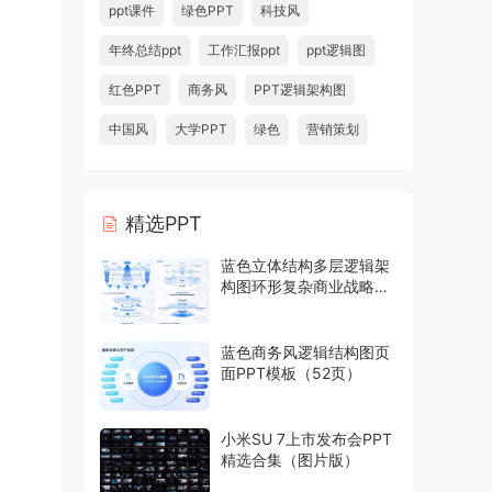
ppt课件
绿色PPT
科技风
年终总结ppt
工作汇报ppt
ppt逻辑图
红色PPT
商务风
PPT逻辑架构图
中国风
大学PPT
绿色
营销策划
精选PPT
蓝色立体结构多层逻辑架
构图环形复杂商业战略模
型PPT模板
蓝色商务风逻辑结构图页
面PPT模板（52页）
小米SU 7上市发布会PPT
精选合集（图片版）