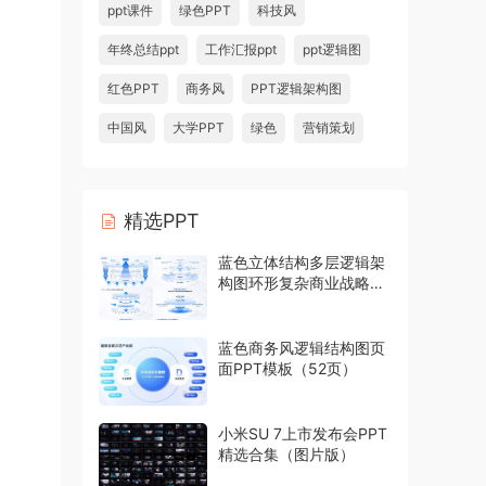
ppt课件
绿色PPT
科技风
年终总结ppt
工作汇报ppt
ppt逻辑图
红色PPT
商务风
PPT逻辑架构图
中国风
大学PPT
绿色
营销策划
精选PPT
蓝色立体结构多层逻辑架
构图环形复杂商业战略模
型PPT模板
蓝色商务风逻辑结构图页
面PPT模板（52页）
小米SU 7上市发布会PPT
精选合集（图片版）