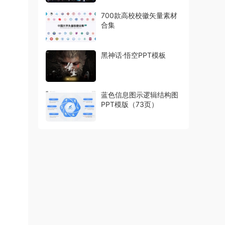
700款高校校徽矢量素材
合集
黑神话·悟空PPT模板
蓝色信息图示逻辑结构图
PPT模版（73页）