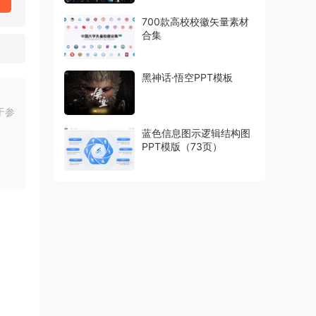
700款高校校徽矢量素材
合集
黑神话·悟空PPT模板
于参
蓝色信息图示逻辑结构图
PPT模版（73页）