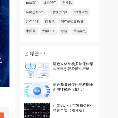
ppt课件
绿色PPT
科技风
年终总结ppt
工作汇报ppt
ppt逻辑图
红色PPT
商务风
PPT逻辑架构图
中国风
大学PPT
绿色
营销策划
精选PPT
蓝色立体结构多层逻辑架
构图环形复杂商业战略模
型PPT模板
蓝色商务风逻辑结构图页
面PPT模板（52页）
小米SU 7上市发布会PPT
精选合集（图片版）