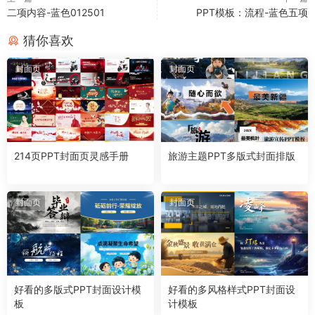
二项内容-蓝色012501
PPT模板：流程-蓝色五项
猜你喜欢
封面页
封面页
214页PPT封面页灵感手册
旅游主题PPT多版式封面排版
封面页
封面页
好看的多版式PPT封面设计模
好看的多风格样式PPT封面设
板
计模板