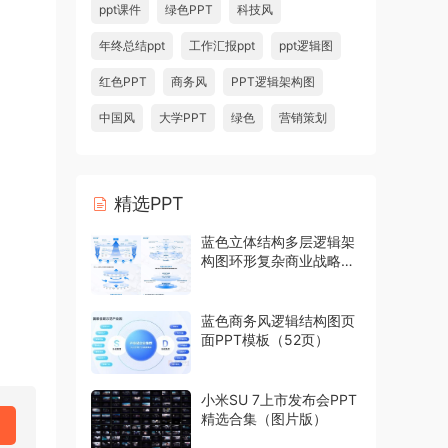
ppt课件
绿色PPT
科技风
年终总结ppt
工作汇报ppt
ppt逻辑图
红色PPT
商务风
PPT逻辑架构图
中国风
大学PPT
绿色
营销策划
精选PPT
蓝色立体结构多层逻辑架
构图环形复杂商业战略模
型PPT模板
蓝色商务风逻辑结构图页
面PPT模板（52页）
小米SU 7上市发布会PPT
精选合集（图片版）