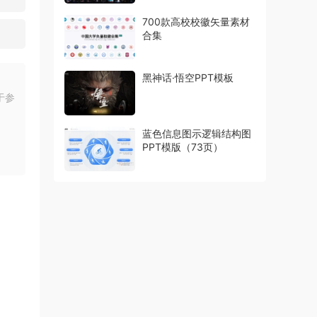
700款高校校徽矢量素材
合集
黑神话·悟空PPT模板
于参
蓝色信息图示逻辑结构图
PPT模版（73页）