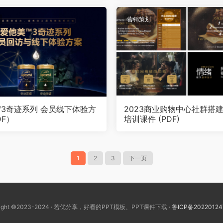
营销策划
™3奇迹系列 会员线下体验方
2023商业购物中心社群搭
DF）
培训课件 (PDF)
1
2
3
下一页
right ©2023-2024 · 若优分享，好看的PPT模板、PPT课件下载 ·
鲁ICP备20220124