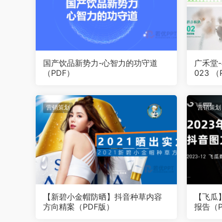
国产饮品新势力-心智力的功守道
广禾堂
（PDF）
023 （
营销策划
营销策划
【新碧小金帽防晒】抖音种草内容
【飞瓜
方向精案（PDF版）
报告（P