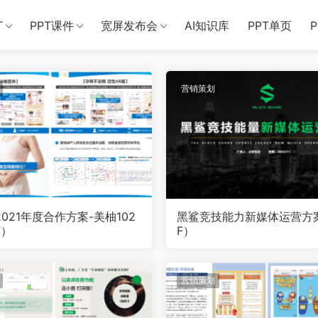
T
PPT课件
宽屏发布会
AI知识库
PPT单页
营销策划
021年度合作方案-美柚102
黑鲨竞技能力新媒体运营方
F）
F）
营销策划