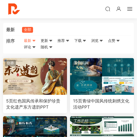
最新
全部
排序
最新
更新
推荐
下载
浏览
点赞
评论
随机
创赛
国潮国风
5页红色国风传承和保护珍贵
15页青绿中国风传统刺绣文化
文化遗产东方遗韵PPT
活动PPT
创赛
工作总结