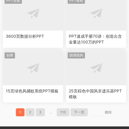
PPT合集
PPT教程
3600页数据分析PPT
PPT速成手册70讲：创造出含
金量达100万的PPT
创赛
国潮国风
15页绿色风捕蚊系统PPT模板
25页棕色中国风非遗乐器PPT
模板
1
2
3
...
110
下一页
跳转