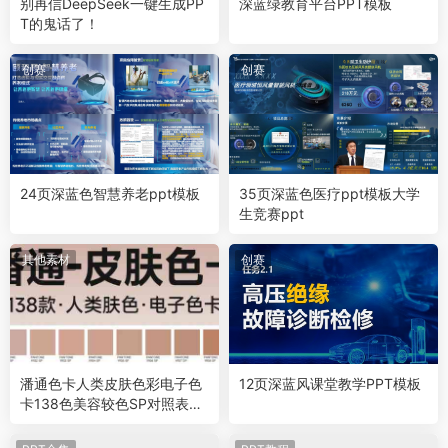
别再信DeepSeek一键生成PP
深蓝绿教育平台PPT模板
T的鬼话了！
创赛
创赛
24页深蓝色智慧养老ppt模板
35页深蓝色医疗ppt模板大学
生竞赛ppt
其他素材
创赛
潘通色卡人类皮肤色彩电子色
12页深蓝风课堂教学PPT模板
卡138色美容较色SP对照表设
计素材PDF